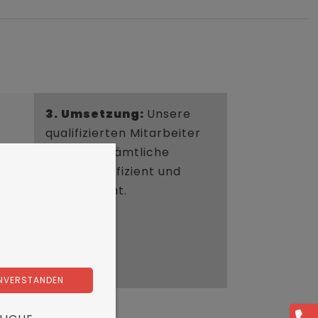
3. Umsetzung:
Unsere
qualifizierten Mitarbeiter
erledigen sämtliche
nell
Arbeiten effizient und
fachgerecht.
wir
EINVERSTANDEN