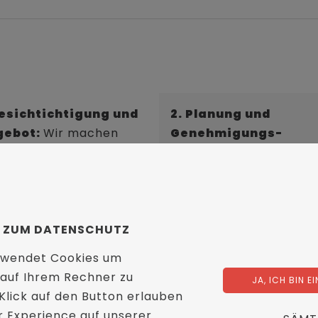
Besichtichtigung und
2. Planung und
gebot:
Wir machen
Genehmigungs-
en schnell ein Angebot,
verfahren:
Wir planen
ekt bei Ihnen vor Ort
alle Arbeitsabläufe sch
r Sie senden uns
und fachgerecht.
fach Bilder und Maße
(Wenn benötigt, holen 
 E-Mail zu.
Ihnen gerne sämtliche
G ZUM DATENSCHUTZ
behördliche
erwendet Cookies um
Genehmigungen ein.)
 auf Ihrem Rechner zu
JA, ICH BIN 
 Klick auf den Button erlauben
er Experience auf unserer