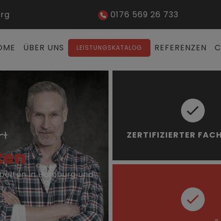
urg
0176 569 26 733
OME
ÜBER UNS
REFERENZEN
C
LEISTUNGSKATALOG
ZERTIFIZIERTER FAC
ten
rbeiten in Hamburg und