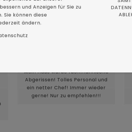
SÄMT
bessern und Anzeigen für Sie zu
DATENN
ABLE
n. Sie können diese
ederzeit ändern.
atenschutz
GUDRUN KRAUSE
Mein Haus wurde fachmännische
Abgerissen! Tolles Personal und
ein netter Chef! Immer wieder
gerne! Nur zu empfehlen!!!
n