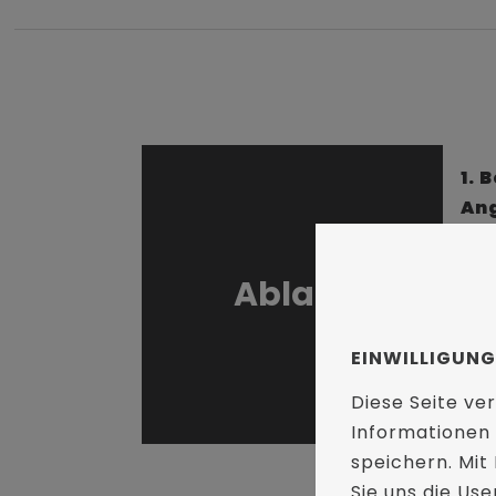
1. 
An
Ihn
dir
Ablauf
ode
ein
per
EINWILLIGUN
Diese Seite v
Informationen
speichern. Mit
Sie uns die Us